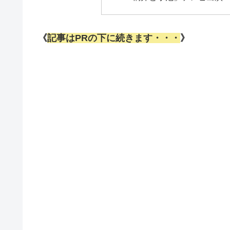
《
記事はPRの下に続きます・・・
》