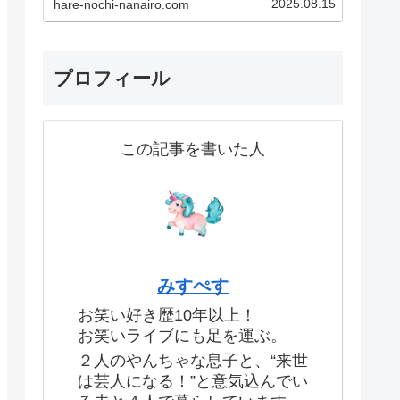
2025.08.15
hare-nochi-nanairo.com
験です！あなたも一度現地に足を
運べば、その魅力にきっとハマっ
てしまうはず！この記事で紹介し
ているのはこちら！・実体験した
生のお笑いライブの魅力・…
プロフィール
この記事を書いた人
みすぺす
お笑い好き歴10年以上！
お笑いライブにも足を運ぶ。
２人のやんちゃな息子と、“来世
は芸人になる！”と意気込んでい