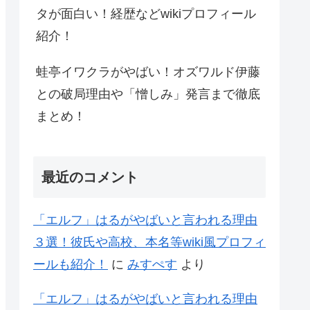
タが面白い！経歴などwikiプロフィール
紹介！
蛙亭イワクラがやばい！オズワルド伊藤
との破局理由や「憎しみ」発言まで徹底
まとめ！
最近のコメント
「エルフ」はるがやばいと言われる理由
３選！彼氏や高校、本名等wiki風プロフィ
ールも紹介！
に
みすぺす
より
「エルフ」はるがやばいと言われる理由