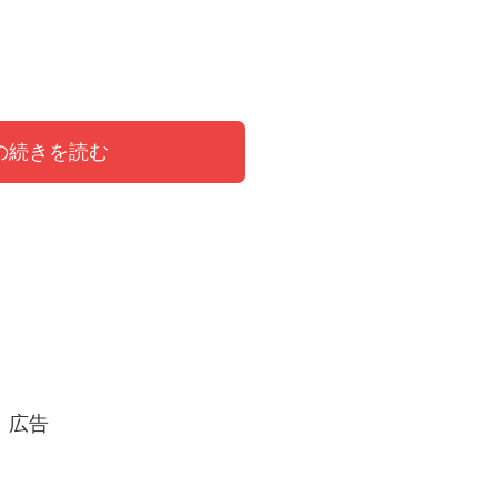
の続きを読む
ィール！M-1の成績は？
にしてくださいって事務所の人に頼んでたけど一
広告
小池さんって笑って良い人？」
という声がかなり上が