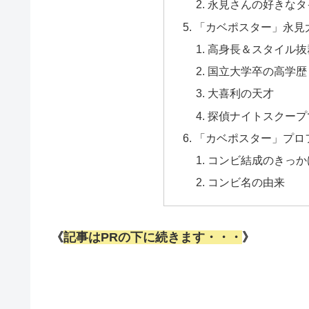
永見さんの好きなタ
「カベポスター」永見
高身長＆スタイル抜
国立大学卒の高学歴
大喜利の天才
探偵ナイトスクープ
「カベポスター」プロ
コンビ結成のきっか
コンビ名の由来
《
記事はPRの下に続きます・・・
》