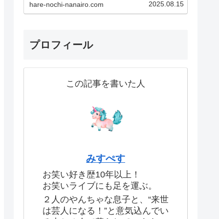
2025.08.15
hare-nochi-nanairo.com
験です！あなたも一度現地に足を
運べば、その魅力にきっとハマっ
てしまうはず！この記事で紹介し
ているのはこちら！・実体験した
生のお笑いライブの魅力・…
プロフィール
この記事を書いた人
みすぺす
お笑い好き歴10年以上！
お笑いライブにも足を運ぶ。
２人のやんちゃな息子と、“来世
は芸人になる！”と意気込んでい