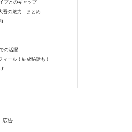
イプとのギャップ
大吾の魅力 まとめ
群
での活躍
フィール！結成秘話も！
け
広告