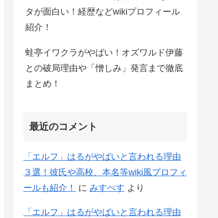
タが面白い！経歴などwikiプロフィール
紹介！
蛙亭イワクラがやばい！オズワルド伊藤
との破局理由や「憎しみ」発言まで徹底
まとめ！
最近のコメント
「エルフ」はるがやばいと言われる理由
３選！彼氏や高校、本名等wiki風プロフィ
ールも紹介！
に
みすぺす
より
「エルフ」はるがやばいと言われる理由