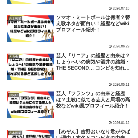
2026.07.15
ソマオ・ミートボールは何者？替
吉本興業
え歌ネタが面白い！経歴などwiki
プロフィール紹介！
2026.06.29
芸人『リニア』の経歴と由来は？
人力舎
しょうへいの病気や酒井の結婚・
THE SECOND… コンビを知れば
知るほど、応援したくなる
2026.05.11
芸人『フランツ』の由来と経歴
お笑い
は？土岐に似てる芸人と馬場の高
校などwiki風プロフィール紹介！
2026.01.12
【めぞん】吉野おいなり君がやば
吉本興業
い理由！本名とコンビ名の由来