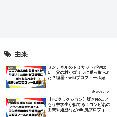
由来
センチネルのトミサットがやば
お笑い
い！父の村がゴリラに乗っ取られ
た？経歴・wikiプロフィール紹
介！
2026.07.24
【TCクラクション】坂本No.1と
お笑い
もう中学生が似てる！コンビ名の
由来や経歴などwiki風プロフィー
ルとネタ紹介！