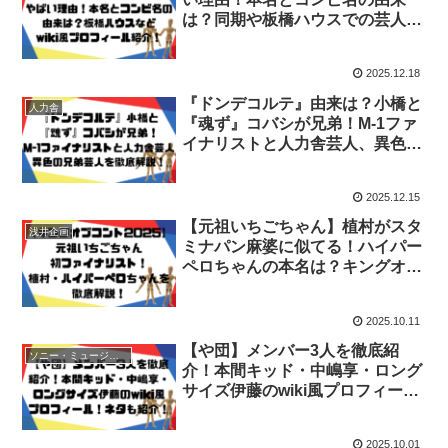
は？同期や板橋ハウスでの芸人活
動などwiki風プロフィール紹介！
2025.12.18
『ドンデコルテ』由来は？小橋と
人力舎
『魂ず』コバシが兄弟！M-1ファ
イナリストと人力舎芸人、異色の
兄弟芸人を徹底解説！
2025.12.15
【元祖いちごちゃん】植村がスタ
浅井企画
ミナパン麻婆に似てる！ハイパー
ペロちゃんの本名は？キングオブ
コント2025初ファイナリストの
異色コンビを徹底解説！！
2025.10.11
【や団】メンバー3人を徹底紹
ソニー・ミュージックアーティスツ
介！本間キッド・中嶋享・ロング
サイズ伊藤のwiki風プロフィー
ル！キングオブコント決勝ネタ
も！
2025.10.01