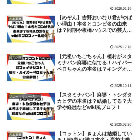
2026.01.18
【めぞん】吉野おいなり君がやば
吉本興業
い理由！本名とコンビ名の由来
は？同期や板橋ハウスでの芸人活
動などwiki風プロフィール紹介！
2025.12.18
【元祖いちごちゃん】植村がスタ
浅井企画
ミナパン麻婆に似てる！ハイパー
ペロちゃんの本名は？キングオブ
コント2025初ファイナリストの
異色コンビを徹底解説！！
2025.10.11
【スタミナパン】麻婆・トシダタ
ソニー・ミュージックアーティスツ
カヒデの本名は？結婚してる？大
学や経歴などwiki風プロフ！
2025.07.20
【コットン】きょんは結婚してい
吉本興業
る！嫁(妻)は誰？本名・高校大学