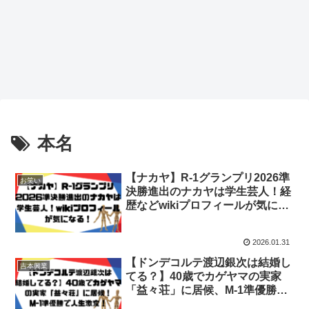
本名
【ナカヤ】R-1グランプリ2026準
お笑い
決勝進出のナカヤは学生芸人！経
歴などwikiプロフィールが気にな
る！
2026.01.31
【ドンデコルテ渡辺銀次は結婚し
吉本興業
てる？】40歳でカゲヤマの実家
「益々荘」に居候、M-1準優勝で
人生激変！