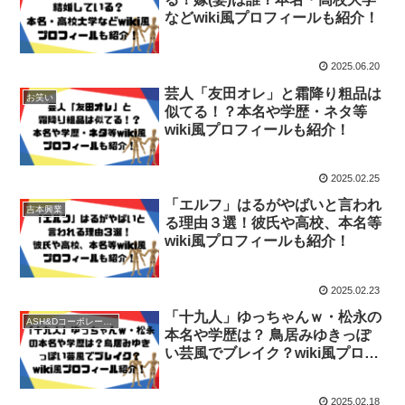
などwiki風プロフィールも紹介！
2025.06.20
芸人「友田オレ」と霜降り粗品は
お笑い
似てる！？本名や学歴・ネタ等
wiki風プロフィールも紹介！
2025.02.25
「エルフ」はるがやばいと言われ
吉本興業
る理由３選！彼氏や高校、本名等
wiki風プロフィールも紹介！
2025.02.23
「十九人」ゆっちゃんｗ・松永の
ASH&Dコーポレーション
本名や学歴は？ 鳥居みゆきっぽ
い芸風でブレイク？wiki風プロフ
ィール紹介！
2025.02.18