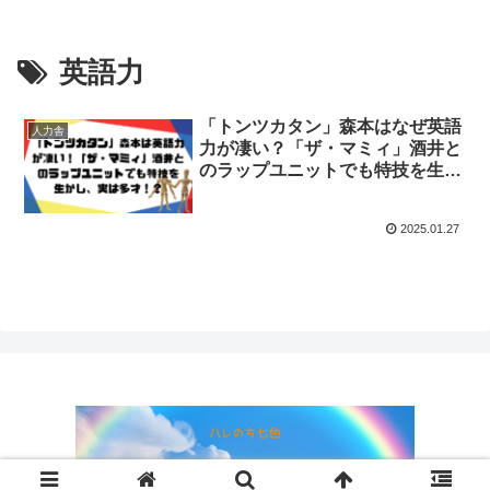
英語力
「トンツカタン」森本はなぜ英語
人力舎
力が凄い？「ザ・マミィ」酒井と
のラップユニットでも特技を生か
し、実は多才！？
2025.01.27
© 2024 ハレのち七色.