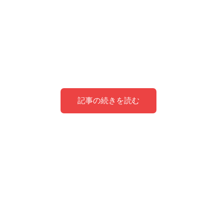
記事の続きを読む
解散、再結成、そして芸人『リニア』へ
『リニア』しょうへいの本名は？持病の病
気などプロフィール紹介！
『リニア』酒井啓太の年齢などwiki風プロ
フィール紹介！
しょうへいの結婚
THE SECONDグランプリファイナル！！お相手
はシャンプーハットさんになりました！！！ここ