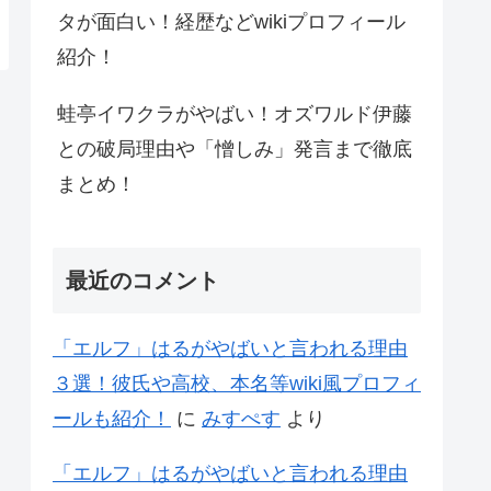
タが面白い！経歴などwikiプロフィール
紹介！
蛙亭イワクラがやばい！オズワルド伊藤
との破局理由や「憎しみ」発言まで徹底
まとめ！
最近のコメント
「エルフ」はるがやばいと言われる理由
３選！彼氏や高校、本名等wiki風プロフィ
ールも紹介！
に
みすぺす
より
「エルフ」はるがやばいと言われる理由