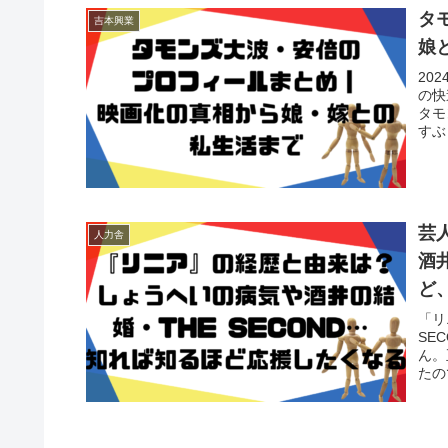
タ
吉本興業
娘
20
の快
タモ
すぶ
芸
人力舎
酒
ど
「リ
SE
ん。
たの