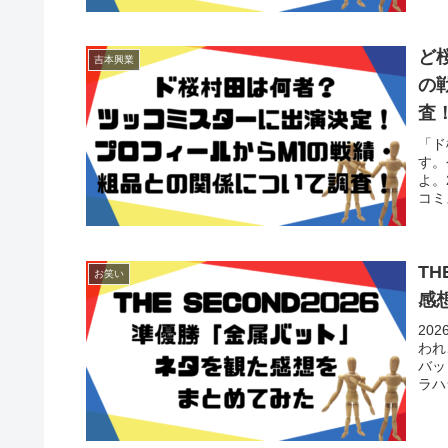
ど
吉本興業
の
査
「ド
す。
よ。
コミ
TH
お笑い
感
20
われ
バッ
ラハ