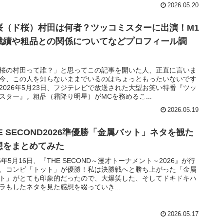
2026.05.20
桜（ド桜）村田は何者？ツッコミスターに出演！M1
戦績や粗品との関係についてなどプロフィール調
！
桜の村田って誰？」と思ってこの記事を開いた人、正直に言いま
今、この人を知らないままでいるのはちょっともったいないです
2026年5月23日、フジテレビで放送された大型お笑い特番『ツッ
スター』。粗品（霜降り明星）がMCを務めるこ...
2026.05.19
E SECOND2026準優勝「金属バット」ネタを観た
想をまとめてみた
26年5月16日、『THE SECOND～漫才トーナメント～2026』が行
、コンビ「トット」が優勝！私は決勝戦へと勝ち上がった「金属
ト」がとても印象的だったので、大爆笑した、そしてドキドキハ
ラもしたネタを見た感想を綴っていき...
2026.05.17