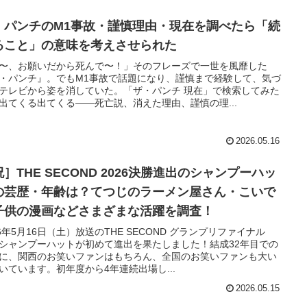
・パンチのM1事故・謹慎理由・現在を調べたら「続
ること」の意味を考えさせられた
〜、お願いだから死んで〜！」そのフレーズで一世を風靡した
・パンチ』。でもM1事故で話題になり、謹慎まで経験して、気づ
テレビから姿を消していた。「ザ・パンチ 現在」で検索してみた
出てくる出てくる——死亡説、消えた理由、謹慎の理...
2026.05.16
］THE SECOND 2026決勝進出のシャンプーハッ
の芸歴・年齢は？てつじのラーメン屋さん・こいで
子供の漫画などさまざまな活躍を調査！
26年5月16日（土）放送のTHE SECOND グランプリファイナル
シャンプーハットが初めて進出を果たしました！結成32年目での
に、関西のお笑いファンはもちろん、全国のお笑いファンも大い
いています。初年度から4年連続出場し...
2026.05.15