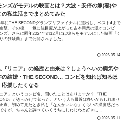
モンズがモデルの映画とは？大波・安倍の嫁(妻)や
との私生活までまとめてみた
24年にTHE SECONDグランプリファイナルに進出し、ベスト4まで
進撃。その後、一気に注目度が上がった吉本興業の漫才コンビ・
ンズ。さらに同年2024年の12月には彼らをモデルにした映画『く
りの狂騒曲』まで公開されました。...
2026.05.14
人『リニア』の経歴と由来は？しょうへいの病気や
井の結婚・THE SECOND… コンビを知れば知るほ
、応援したくなる
ニア」というコンビ名、聞いたことはありますか？『THE
COND』がきっかけで知った、という人も最近は多いかもしれませ
正直、初めて見たとき私も「なんかいいな」くらいの温度感だっ
ですが、ちゃんと調べていくうちにじわじわと好きに...
2026.05.11