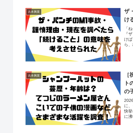
ザ
吉本興業
け
「ね
『ザ
けば
ら、
［祝
吉本興業
ト
の
20
に、
快挙
に沸