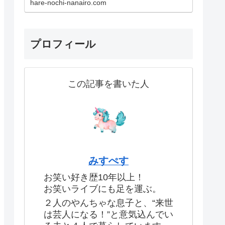
hare-nochi-nanairo.com
験です！ あなたも一度現地に足を
運べば、その魅力にきっとハマっ
てしまうはず！ この記事で紹介し
ているのはこちら！ ・実体験した
生のお笑いライブの
プロフィール
この記事を書いた人
みすぺす
お笑い好き歴10年以上！
お笑いライブにも足を運ぶ。
２人のやんちゃな息子と、“来世
は芸人になる！”と意気込んでい