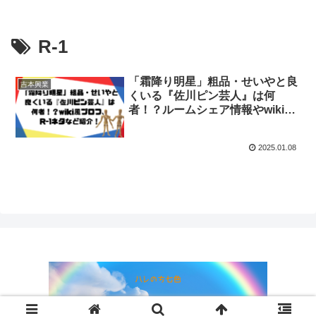
R-1
「霜降り明星」粗品・せいやと良
吉本興業
くいる『佐川ピン芸人』は何
者！？ルームシェア情報やwiki風
プロフィール、2024年R-1ネタも
紹介！
2025.01.08
© 2024 ハレのち七色.