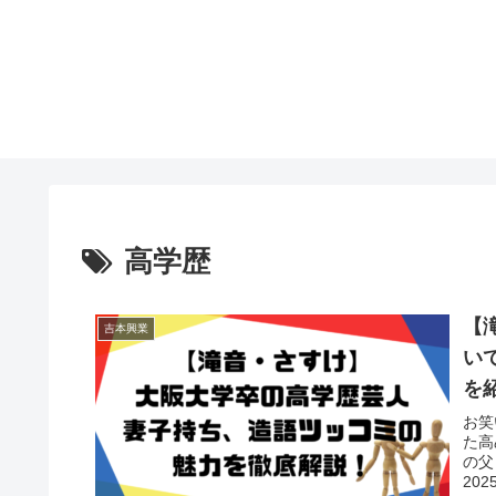
高学歴
【
吉本興業
い
を
お笑
た高
の父
20