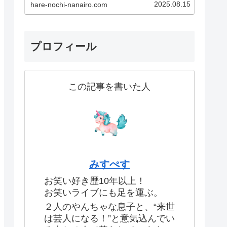
2025.08.15
hare-nochi-nanairo.com
験です！あなたも一度現地に足を
運べば、その魅力にきっとハマっ
てしまうはず！この記事で紹介し
ているのはこちら！・実体験した
生のお笑いライブの魅力・…
プロフィール
この記事を書いた人
みすぺす
お笑い好き歴10年以上！
お笑いライブにも足を運ぶ。
２人のやんちゃな息子と、“来世
は芸人になる！”と意気込んでい