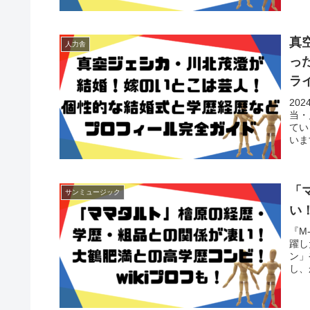
真
人力舎
っ
ラ
20
当・
てい
いま
「
サンミュージック
い
『M
躍し
ン」
し、