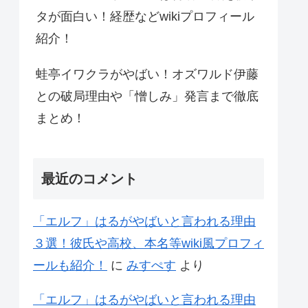
タが面白い！経歴などwikiプロフィール
紹介！
蛙亭イワクラがやばい！オズワルド伊藤
との破局理由や「憎しみ」発言まで徹底
まとめ！
最近のコメント
「エルフ」はるがやばいと言われる理由
３選！彼氏や高校、本名等wiki風プロフィ
ールも紹介！
に
みすぺす
より
「エルフ」はるがやばいと言われる理由