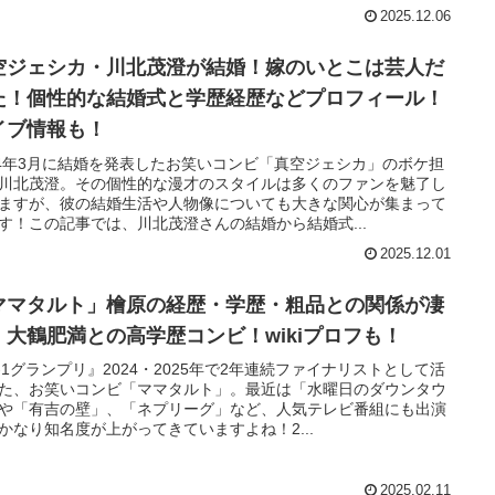
2025.12.06
空ジェシカ・川北茂澄が結婚！嫁のいとこは芸人だ
た！個性的な結婚式と学歴経歴などプロフィール！
イブ情報も！
24年3月に結婚を発表したお笑いコンビ「真空ジェシカ」のボケ担
川北茂澄。その個性的な漫才のスタイルは多くのファンを魅了し
ますが、彼の結婚生活や人物像についても大きな関心が集まって
す！この記事では、川北茂澄さんの結婚から結婚式...
2025.12.01
ママタルト」檜原の経歴・学歴・粗品との関係が凄
！大鶴肥満との高学歴コンビ！wikiプロフも！
-1グランプリ』2024・2025年で2年連続ファイナリストとして活
た、お笑いコンビ「ママタルト」。最近は「水曜日のダウンタウ
や「有吉の壁」、「ネプリーグ」など、人気テレビ番組にも出演
かなり知名度が上がってきていますよね！2...
2025.02.11