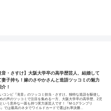
滝音・さすけ】大阪大学卒の高学歴芸人、結婚して
て妻子持ち！嫁のさやかさんと造語ツッコミの魅力
紹介！
いコンビ『滝音』のツッコミ担当・さすけ。独特な造語を駆使し
めの声のツッコミで注目を集める一方、大阪大学卒の高学歴、2児
という意外な一面も持つ実力派芸人です！『M-1グランプリ
25』では最高のネタでワイルドカードで選ばれ準決勝...