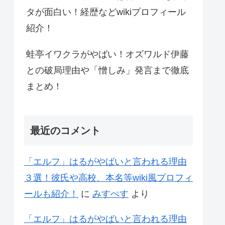
タが面白い！経歴などwikiプロフィール
紹介！
蛙亭イワクラがやばい！オズワルド伊藤
との破局理由や「憎しみ」発言まで徹底
まとめ！
最近のコメント
「エルフ」はるがやばいと言われる理由
３選！彼氏や高校、本名等wiki風プロフィ
ールも紹介！
に
みすぺす
より
「エルフ」はるがやばいと言われる理由