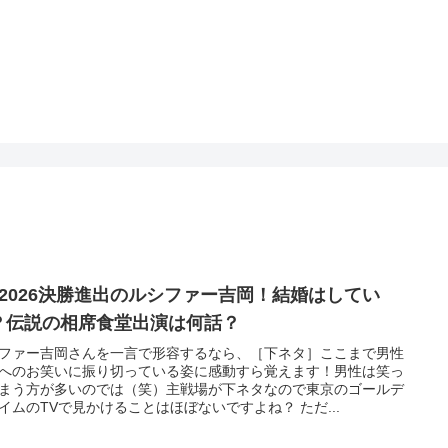
1 2026決勝進出のルシファー吉岡！結婚はしてい
？伝説の相席食堂出演は何話？
ファー吉岡さんを一言で形容するなら、［下ネタ］ここまで男性
へのお笑いに振り切っている姿に感動すら覚えます！男性は笑っ
まう方が多いのでは（笑）主戦場が下ネタなので東京のゴールデ
イムのTVで見かけることはほぼないですよね？ ただ...