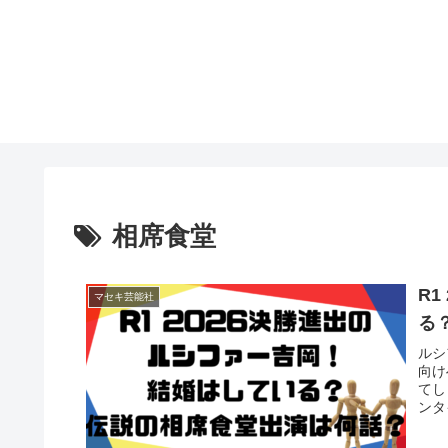
相席食堂
R
マセキ芸能社
る
ルシ
向け
てし
ンタ