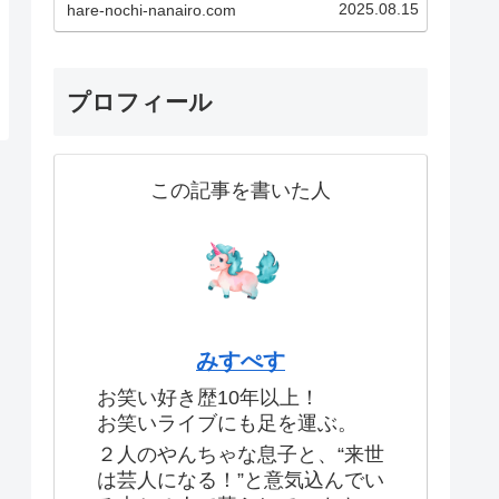
2025.08.15
hare-nochi-nanairo.com
験です！あなたも一度現地に足を
運べば、その魅力にきっとハマっ
てしまうはず！この記事で紹介し
ているのはこちら！・実体験した
生のお笑いライブの魅力・…
プロフィール
この記事を書いた人
みすぺす
お笑い好き歴10年以上！
お笑いライブにも足を運ぶ。
２人のやんちゃな息子と、“来世
は芸人になる！”と意気込んでい