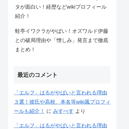
タが面白い！経歴などwikiプロフィール
紹介！
蛙亭イワクラがやばい！オズワルド伊藤
との破局理由や「憎しみ」発言まで徹底
まとめ！
最近のコメント
「エルフ」はるがやばいと言われる理由
３選！彼氏や高校、本名等wiki風プロフィ
ールも紹介！
に
みすぺす
より
「エルフ」はるがやばいと言われる理由