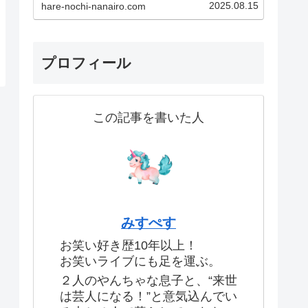
2025.08.15
hare-nochi-nanairo.com
験です！あなたも一度現地に足を
運べば、その魅力にきっとハマっ
てしまうはず！この記事で紹介し
ているのはこちら！・実体験した
生のお笑いライブの魅力・…
プロフィール
この記事を書いた人
みすぺす
お笑い好き歴10年以上！
お笑いライブにも足を運ぶ。
２人のやんちゃな息子と、“来世
は芸人になる！”と意気込んでい