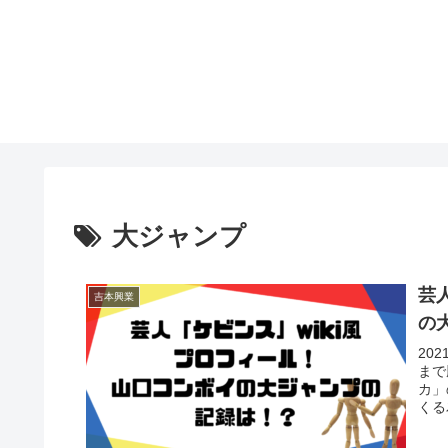
大ジャンプ
芸
吉本興業
の
20
まで
カ」
くる