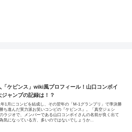
人「ケビンス」wiki風プロフィール！山口コンボイ
大ジャンプの記録は！？
21年1月にコンビを結成し、その翌年の「M-1グランプリ」で準決勝
勝ち進んだ実力派お笑いコンビの『ケビンス』。「真空ジェシ
のラジオで、メンバーである山口コンボイさんの名前が良く出て
為気になっている方、多いのではないでしょうか...