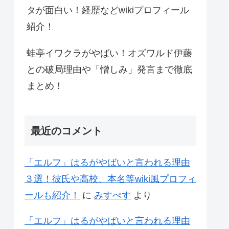
タが面白い！経歴などwikiプロフィール
紹介！
蛙亭イワクラがやばい！オズワルド伊藤
との破局理由や「憎しみ」発言まで徹底
まとめ！
最近のコメント
「エルフ」はるがやばいと言われる理由
３選！彼氏や高校、本名等wiki風プロフィ
ールも紹介！
に
みすぺす
より
「エルフ」はるがやばいと言われる理由