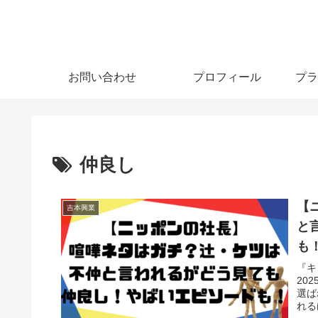
お問い合わせ
プロフィール
プラ
仲良し
【
吉本興業
と
も
『キ
20
選ば
れる