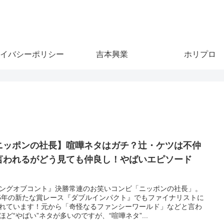
イバシーポリシー
吉本興業
ホリプロ
ニッポンの社長】喧嘩ネタはガチ？辻・ケツは不仲
言われるがどう見ても仲良し！やばいエピソード
！
ングオブコント』決勝常連のお笑いコンビ「ニッポンの社長」。
25年の新たな賞レース『ダブルインパクト』でもファイナリストに
れています！元から「奇怪なるファンシーワールド」などと言わ
ほど“やばい”ネタが多いのですが、“喧嘩ネタ”...