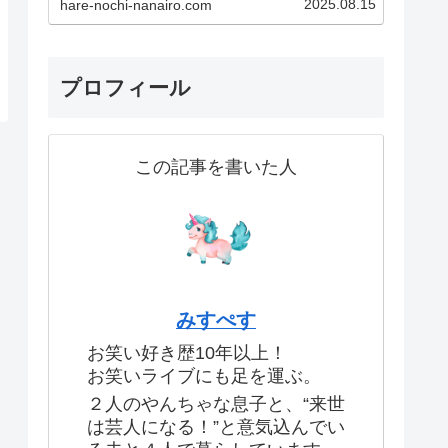
2025.08.15
hare-nochi-nanairo.com
験です！あなたも一度現地に足を
運べば、その魅力にきっとハマっ
てしまうはず！この記事で紹介し
ているのはこちら！・実体験した
生のお笑いライブの魅力・…
プロフィール
この記事を書いた人
みすぺす
お笑い好き歴10年以上！
お笑いライブにも足を運ぶ。
２人のやんちゃな息子と、“来世
は芸人になる！”と意気込んでい