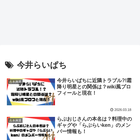
今井らいぱち
今井らいぱちに近隣トラブル?!霜
吉本興業
降り明星との関係は？wiki風プロ
フィールと現在！
2026.03.18
らぶおじさんの本名は？料理中の
吉本興業
ギャグや「らぶらいken」のメン
バー情報も！