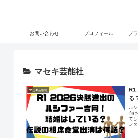
お問い合わせ
プロフィール
プラ
マセキ芸能社
R
マセキ芸能社
る
ルシ
向け
てし
ンタ