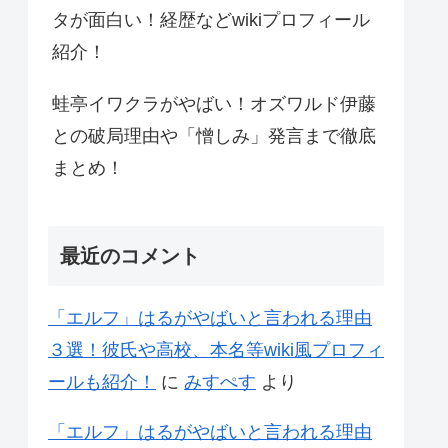
タが面白い！経歴などwikiプロフィール
紹介！
蛙亭イワクラがやばい！オズワルド伊藤
との破局理由や「憎しみ」発言まで徹底
まとめ！
最近のコメント
「エルフ」はるがやばいと言われる理由
３選！彼氏や高校、本名等wiki風プロフィ
ールも紹介！
に
みすぺす
より
「エルフ」はるがやばいと言われる理由