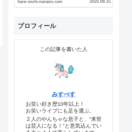
2025.08.15
hare-nochi-nanairo.com
験です！あなたも一度現地に足を
運べば、その魅力にきっとハマっ
てしまうはず！この記事で紹介し
ているのはこちら！・実体験した
生のお笑いライブの魅力・…
プロフィール
この記事を書いた人
みすぺす
お笑い好き歴10年以上！
お笑いライブにも足を運ぶ。
２人のやんちゃな息子と、“来世
は芸人になる！”と意気込んでい