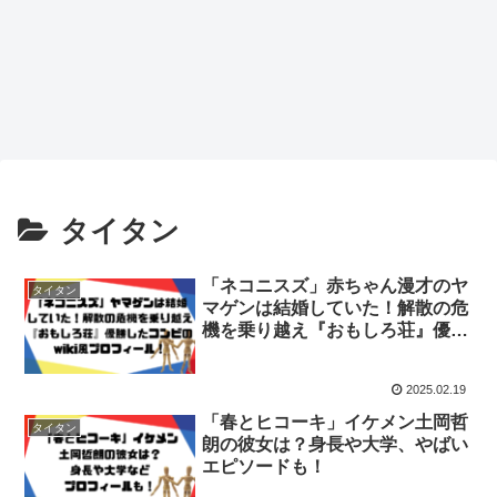
タイタン
「ネコニスズ」赤ちゃん漫才のヤ
タイタン
マゲンは結婚していた！解散の危
機を乗り越え『おもしろ荘』優勝
したコンビのwikiプロフ！
2025.02.19
「春とヒコーキ」イケメン土岡哲
タイタン
朗の彼女は？身長や大学、やばい
エピソードも！